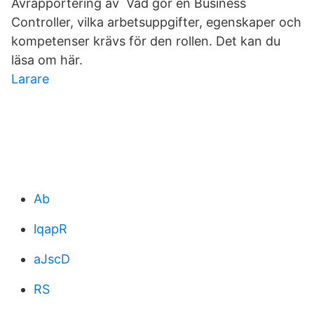
Avrapportering av Vad gör en Business
Controller, vilka arbetsuppgifter, egenskaper och
kompetenser krävs för den rollen. Det kan du
läsa om här.
Larare
Ab
lqapR
aJscD
RS